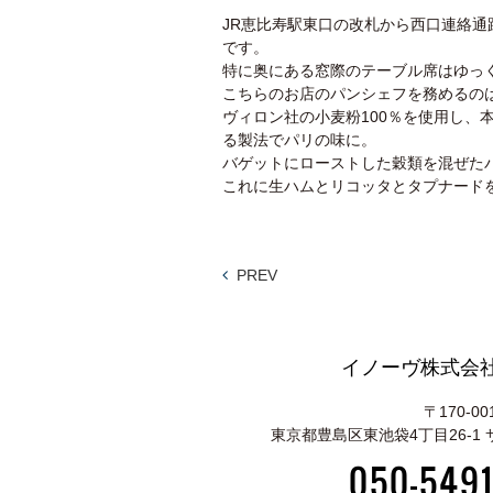
JR恵比寿駅東口の改札から西口連絡通
です。
特に奥にある窓際のテーブル席はゆっ
こちらのお店のパンシェフを務めるの
ヴィロン社の小麦粉100％を使用し、
る製法でパリの味に。
バゲットにローストした穀類を混ぜた
これに生ハムとリコッタとタプナード
PREV
イノーヴ株式会社
〒170-00
東京都豊島区東池袋4丁目26-1
050-5491