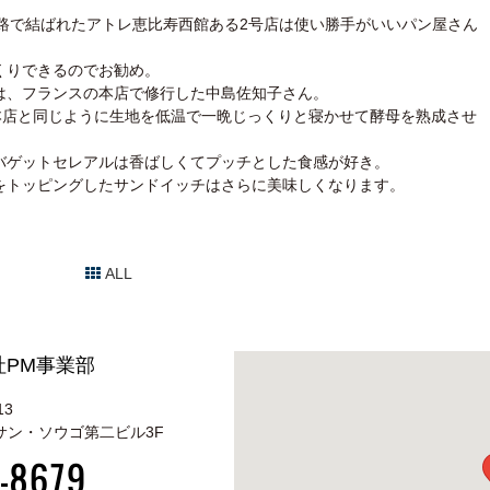
路で結ばれたアトレ恵比寿西館ある2号店は使い勝手がいいパン屋さん
くりできるのでお勧め。
は、フランスの本店で修行した中島佐知子さん。
本店と同じように生地を低温で一晩じっくりと寝かせて酵母を熟成させ
バゲットセレアルは香ばしくてプッチとした食感が好き。
をトッピングしたサンドイッチはさらに美味しくなります。
ALL
PM事業部
13
 サン・ソウゴ第二ビル3F
-8679