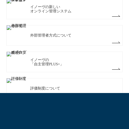
イノーヴの新しい
「緑のカーテン」は様々な植物で育てることができます。ゴーヤや
オンライン管理システム
キュウリ、西洋朝顔などもあります。
【緑のカーテンのメリット.1 夏を涼しく過ごせます】
緑のカーテンは窓からの直射日光を遮り、葉の蒸散作用によって風
が吹いた時に涼しく感じられたりします。
外部管理者方式について
【緑のカーテンのメリット.2 自然を身近に感じられる】
お家にいながら自然を感じることができて、気持ちのリフレッシュ
にも繋がります。
【緑のカーテンのメリット.3 お花や実を楽しめる】
イノーヴの
「自主管理PLUS+」
ゴーヤーやきゅうりなど実のなる植物を育てると新鮮な野菜をベラ
ンダやお庭で収穫でき、実際に食べることもできます。
【緑のカーテンのメリット.4 SDGsへの貢献】
実際に涼しく感じられた場合はエアコンを使う頻度が減らせるので
評価制度について
地球温暖化防止などSDGsの貢献に繋がる場合もあります。
大規模修繕工事