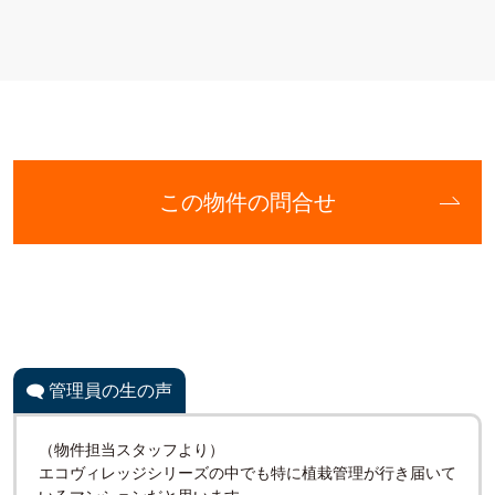
Other Room / 居室
この物件の問合せ
洋室7畳のお部屋もリビングに隣接しております。ご夫婦のベッド
ルームとしても、生活スタイルによって様々な用途でご利用いただ
けると思います。サービスルームとしての居室が他にも１部屋ござ
います。
管理員の生の声
（物件担当スタッフより）
エコヴィレッジシリーズの中でも特に植栽管理が行き届いて