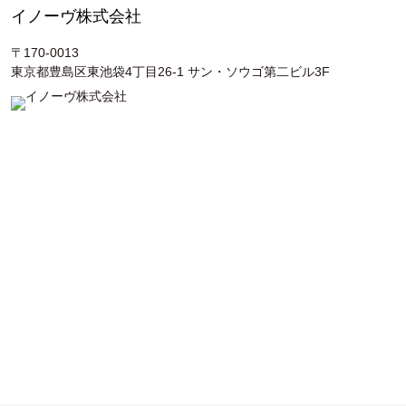
３つ口ガスコンロ、食器洗浄器も完備されています。
イノーヴ株式会社
〒170-0013
東京都豊島区東池袋4丁目26-1 サン・ソウゴ第二ビル3F
Other Area / その他スペース