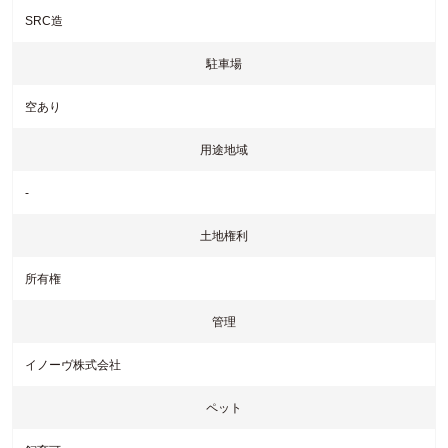
SRC造
駐車場
空あり
Interior of Living / リビングスペース
用途地域
-
土地権利
所有権
管理
ベランダに面したリビングと相する居室の仕切りは解放することが
イノーヴ株式会社
できます。これもエコヴィレッジシリーズの特徴でもある「風通し
の良さ」に繋がります。
ペット