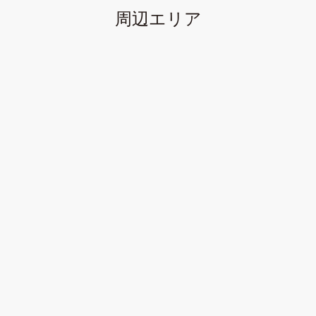
周辺エリア
Point.2「風通し」
エコヴィレッジシリーズは「風通しの良さ」にこだわってその間取
りを設計しています。
風の入り口から出口、またその導線まで考えて造ることで、快適な
住空間を生み出すことに繋がります。