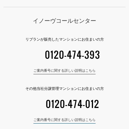
balcony Area / バルコニー
イノーヴコールセンター
リブランが販売したマンションにお住まいの方
0120-474-393
Point.3「緑のカーテン」
ご案内番号に関する詳しい説明はこちら
南西方向に広がるバルコニーは広々約16㎡あります。エコヴィレッ
ジシリーズの最大の特徴の１つ「緑のカーテン」を育てることがで
きるよう、ネットを引っ掛けるフックが設置されているなどの仕様
その他当社分譲管理マンションにお住まいの方
になっています。
緑のカーテンは夏場の日除けができ、自然のシェードとも呼ばれて
0120-474-012
います。緑のカーテンが育つ楽しみもでき、快適な住空間を演出し
ます。
ご案内番号に関する詳しい説明はこちら