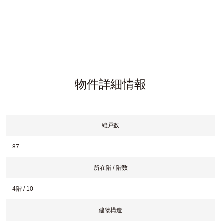
Point.1「自然素材」
エコヴィレッジシリーズの特徴の一つは「自然素材」で、室内に自
物件詳細情報
然素材を用いています。
自然素材には調湿効果があり、湿度が高いときには湿気を吸い、湿
度が低いときには素材がためている湿気を放出するという効果があ
ります。結露も発生しずらい特徴も備えています。
総戸数
87
所在階 / 階数
4階 / 10
建物構造