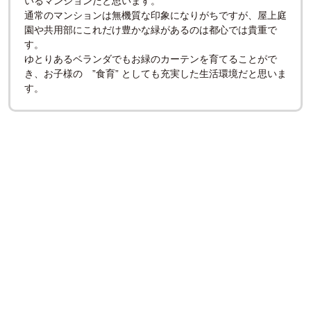
いるマンションだと思います。
通常のマンションは無機質な印象になりがちですが、屋上庭
園や共用部にこれだけ豊かな緑があるのは都心では貴重で
す。
ゆとりあるベランダでもお緑のカーテンを育てることがで
き、お子様の ”食育” としても充実した生活環境だと思いま
す。
Kitchen Area / キッチンスペース
キッチンはリビングダイニングから独立した造りになっています
が、生活動線を考え調理しやすい配置となっています。